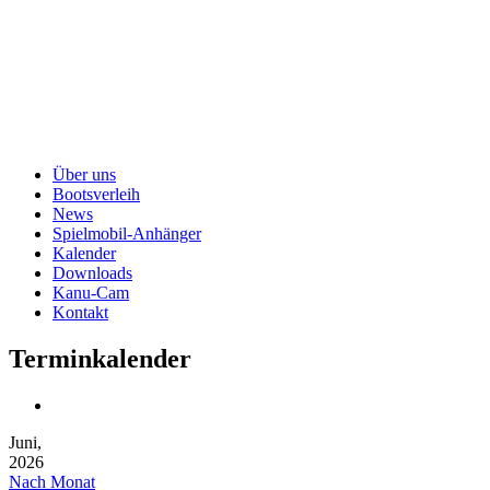
Über uns
Bootsverleih
News
Spielmobil-Anhänger
Kalender
Downloads
Kanu-Cam
Kontakt
Terminkalender
Juni,
2026
Nach Monat
Gehe zu Monat
Gehe zu Monat
Mai
Juni 2026
Juli
Mon
Die
Mit
Don
Fre
Sam
Son